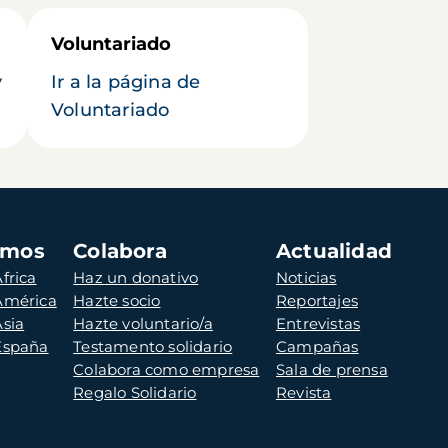
Voluntariado
y
Ir a la página de
Voluntariado
amos
Colabora
Actualidad
frica
Haz un donativo
Noticias
 América
Hazte socio
Reportajes
Asia
Hazte voluntario/a
Entrevistas
 España
Testamento solidario
Campañas
Colabora como empresa
Sala de prensa
Regalo Solidario
Revista