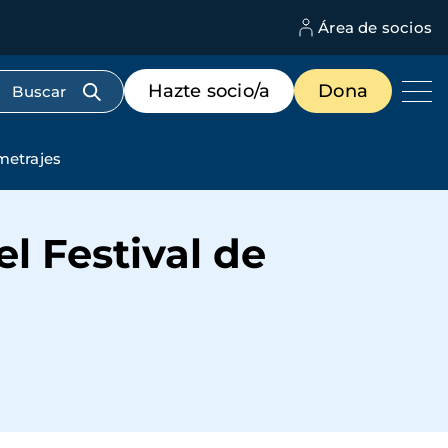
Área de socios
M
d
c
Menú
Hazte socio/a
Dona
d
de
us
destacados
cabecera
metrajes
l Festival de