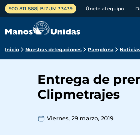
Pasar
Menú
900 811 888
BIZUM 33439
Únete al equipo
D
al
principal
contenido
principal
Ruta
Inicio
Nuestras delegaciones
Pamplona
Noticia
de
navegación
Entrega de prem
Clipmetrajes
Viernes, 29 marzo, 2019