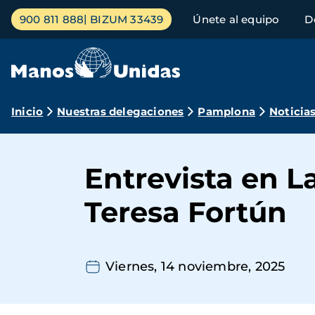
Pasar
Menú
900 811 888
BIZUM 33439
Únete al equipo
D
al
principal
contenido
principal
Ruta
Inicio
Nuestras delegaciones
Pamplona
Noticia
de
navegación
Entrevista en L
Teresa Fortún
Viernes, 14 noviembre, 2025