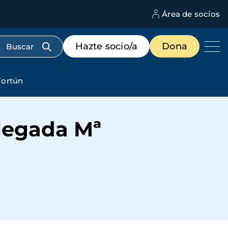
Área de socios
M
d
c
Menú
Hazte socio/a
Dona
d
de
us
destacados
cabecera
Fortún
elegada Mª