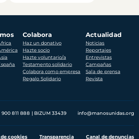
amos
Colabora
Actualidad
frica
Haz un donativo
Noticias
 América
Hazte socio
Reportajes
Asia
Hazte voluntario/a
Entrevistas
 España
Testamento solidario
Campañas
Colabora como empresa
Sala de prensa
Regalo Solidario
Revista
900 811 888
BIZUM 33439
info@manosunidas.org
 de cookies
Transparencia
Canal de denuncias