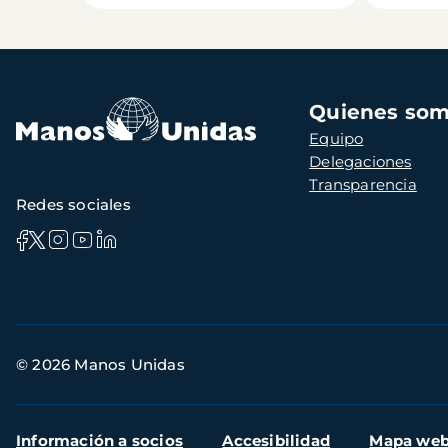
Navegación
Quienes so
principal
Equipo
Delegaciones
Transparencia
Redes sociales
Información
© 2026 Manos Unidas
de
contacto
Menú
Información a socios
Accesibilidad
Mapa we