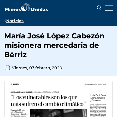
Pasar
al
contenido
principal
Ruta
Noticias
de
María José López Cabezón
navegación
misionera mercedaria de
Bérriz
Viernes, 07 febrero, 2020