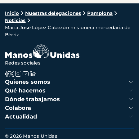
Ruta
Inicio
Nuestras delegaciones
Pamplona
Noticias
de
María José López Cabezón misionera mercedaria de
navegación
Bérriz
Redes sociales
Navegación
Quienes somos
principal
Qué hacemos
Dónde trabajamos
Colabora
Actualidad
Información
© 2026 Manos Unidas