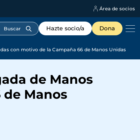
Área de socios
M
d
c
Menú
Hazte socio/a
Dona
d
de
us
destacados
cabecera
nidas con motivo de la Campaña 66 de Manos Unidas
egada de Manos
6 de Manos