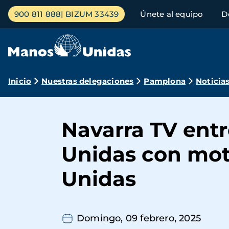
Pasar
Menú
900 811 888
BIZUM 33439
Únete al equipo
D
al
principal
contenido
principal
Ruta
Inicio
Nuestras delegaciones
Pamplona
Noticia
de
navegación
Navarra TV ent
Unidas con mot
Unidas
Domingo, 09 febrero, 2025