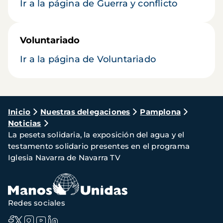
Ir a la página de Guerra y conflicto
Voluntariado
Ir a la página de Voluntariado
Ruta
Inicio
Nuestras delegaciones
Pamplona
Noticias
de
La peseta solidaria, la exposición del agua y el
navegación
testamento solidario presentes en el programa
Iglesia Navarra de Navarra TV
Redes sociales