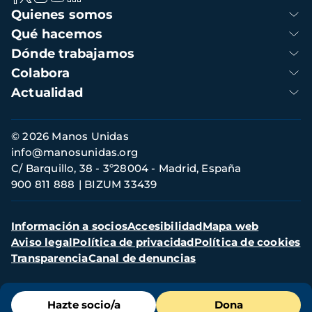
Navegación
Quienes somos
principal
Qué hacemos
Dónde trabajamos
Colabora
Actualidad
Información
© 2026 Manos Unidas
de
info@manosunidas.org
contacto
C/ Barquillo, 38 - 3º28004 - Madrid, España
900 811 888
BIZUM 33439
Menú
Información a socios
Accesibilidad
Mapa web
secundario
Aviso legal
Política de privacidad
Política de cookies
Transparencia
Canal de denuncias
Menú
Hazte socio/a
Dona
de