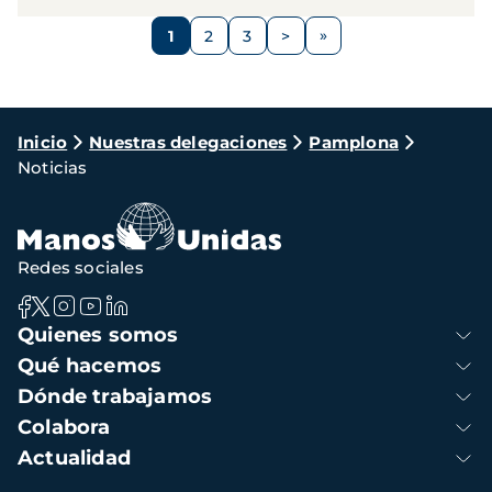
Paginación
1
2
3
>
Página
Página
Página
Siguiente
página
Ruta
Inicio
Nuestras delegaciones
Pamplona
Noticias
de
navegación
Redes sociales
Navegación
Quienes somos
principal
Qué hacemos
Dónde trabajamos
Colabora
Actualidad