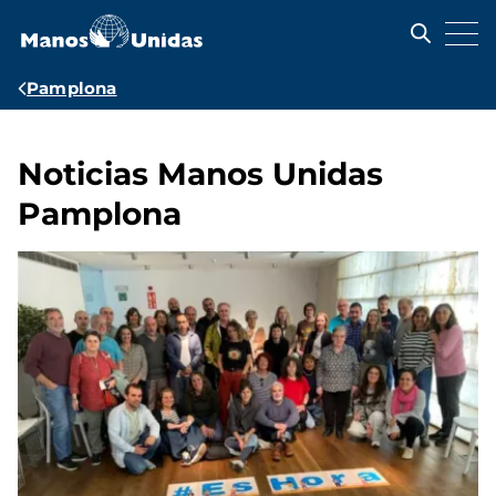
Pasar
al
contenido
principal
Ruta
Pamplona
de
navegación
Noticias Manos Unidas
Pamplona