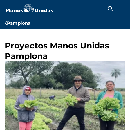
Pasar
al
contenido
principal
Ruta
Pamplona
de
navegación
Proyectos Manos Unidas
Pamplona