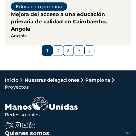
Educación primaria
Mejora del acceso a una educación
primaria de calidad en Caimbambo.
Angola
Angola
Paginación
1
2
3
>
Página
Página
Página
Siguiente
página
Ruta
Inicio
Nuestras delegaciones
Pamplona
Proyectos
de
navegación
Redes sociales
Navegación
Quienes somos