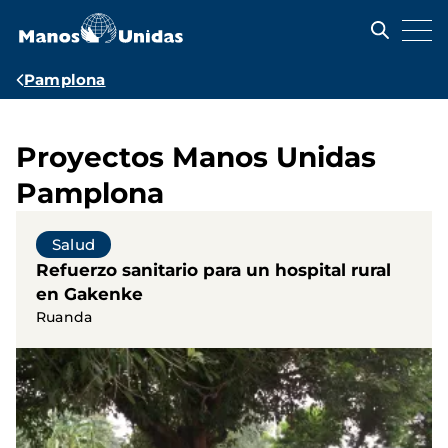
Pasar
al
contenido
principal
Ruta
Pamplona
de
navegación
Proyectos Manos Unidas
Pamplona
Salud
Refuerzo sanitario para un hospital rural
en Gakenke
Ruanda