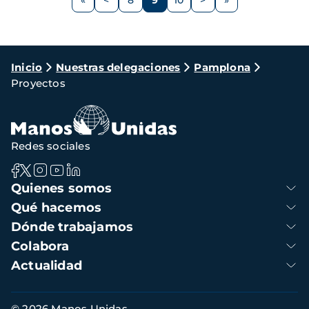
<
8
9
10
>
Página
Página
Página
Página
Siguiente
anterior
página
Ruta
Inicio
Nuestras delegaciones
Pamplona
Proyectos
de
navegación
Redes sociales
Navegación
Quienes somos
principal
Qué hacemos
Dónde trabajamos
Colabora
Actualidad
Información
© 2026 Manos Unidas