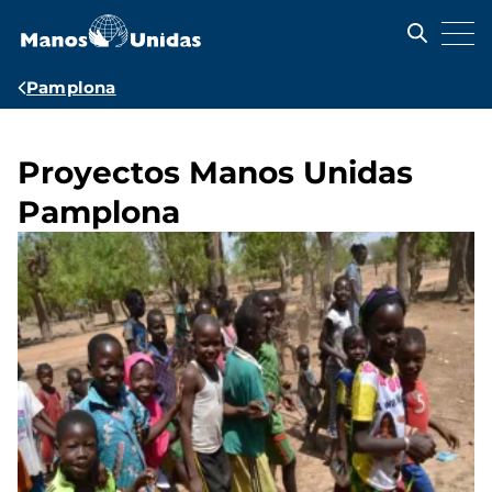
Pasar
al
contenido
principal
Ruta
Pamplona
de
navegación
Proyectos Manos Unidas
Pamplona