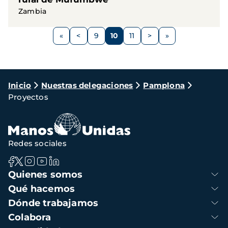
Zambia
Paginación
<
9
10
11
>
Página
Página
Página
Página
Siguiente
anterior
página
Ruta
Inicio
Nuestras delegaciones
Pamplona
Proyectos
de
navegación
Redes sociales
Navegación
Quienes somos
principal
Qué hacemos
Dónde trabajamos
Colabora