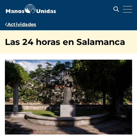
Pasar
al
contenido
principal
Ruta
Actividades
de
Las 24 horas en Salamanca
navegación