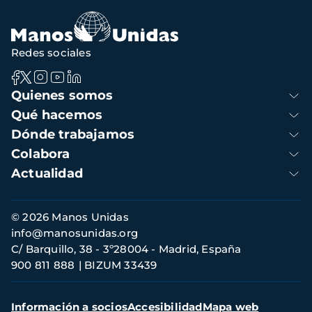
navegación
Redes sociales
Navegación
Quienes somos
principal
Qué hacemos
Dónde trabajamos
Colabora
Actualidad
Información
© 2026 Manos Unidas
de
info@manosunidas.org
contacto
C/ Barquillo, 38 - 3º28004 - Madrid, España
900 811 888
BIZUM 33439
Menú
Información a socios
Accesibilidad
Mapa web