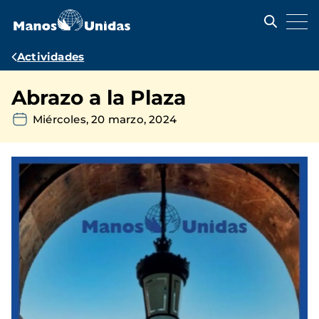
Pasar
al
contenido
principal
Ruta
Actividades
de
Abrazo a la Plaza
navegación
Miércoles, 20 marzo, 2024