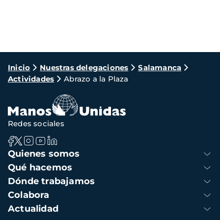
Ruta
Inicio
Nuestras delegaciones
Salamanca
Actividades
Abrazo a la Plaza
de
navegación
Redes sociales
Navegación
Quienes somos
principal
Qué hacemos
Dónde trabajamos
Colabora
Actualidad