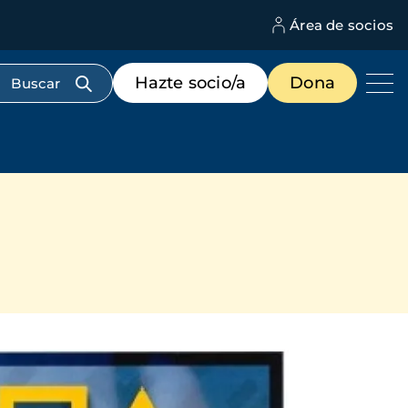
Área de socios
M
d
c
Menú
Hazte socio/a
Dona
d
de
us
destacados
cabecera