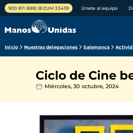
Pasar
Menú
900 811 888
BIZUM 33439
Únete al equipo
D
al
principal
contenido
principal
Ruta
Inicio
Nuestras delegaciones
Salamanca
Activi
de
navegación
Ciclo de Cine b
Miércoles, 30 octubre, 2024