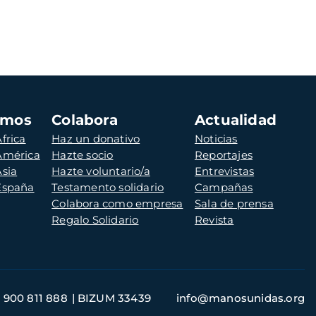
amos
Colabora
Actualidad
frica
Haz un donativo
Noticias
 América
Hazte socio
Reportajes
Asia
Hazte voluntario/a
Entrevistas
 España
Testamento solidario
Campañas
Colabora como empresa
Sala de prensa
Regalo Solidario
Revista
900 811 888
BIZUM 33439
info@manosunidas.org