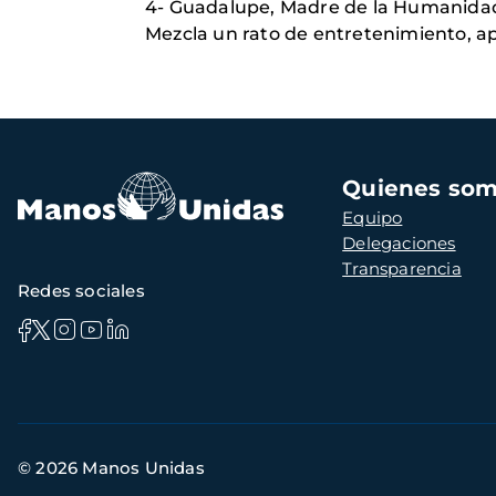
4- Guadalupe, Madre de la Humanidad 
Mezcla un rato de entretenimiento, apr
Navegación
Quienes so
principal
Equipo
Delegaciones
Transparencia
Redes sociales
Información
© 2026 Manos Unidas
de
contacto