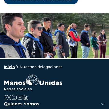
Imagen
Ruta
Inicio
Nuestras delegaciones
de
navegación
Redes sociales
Navegación
Quienes somos
principal