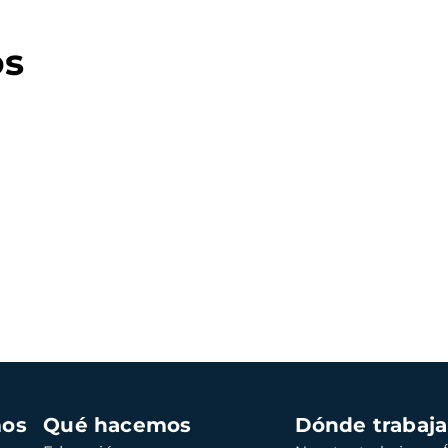
os
mos
Qué hacemos
Dónde trabaj