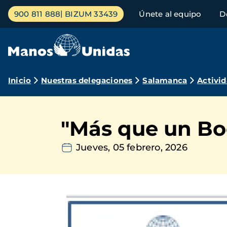
Pasar
Menú
900 811 888
BIZUM 33439
Únete al equipo
D
al
principal
contenido
principal
Ruta
Inicio
Nuestras delegaciones
Salamanca
Activi
de
navegación
"Más que un Bo
Jueves, 05 febrero, 2026