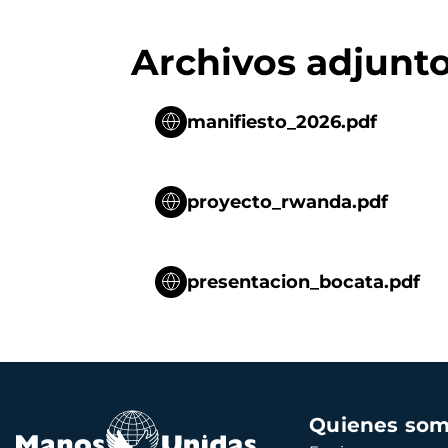
Archivos adjunt
manifiesto_2026.pdf
proyecto_rwanda.pdf
presentacion_bocata.pdf
Navegación
Quienes so
principal