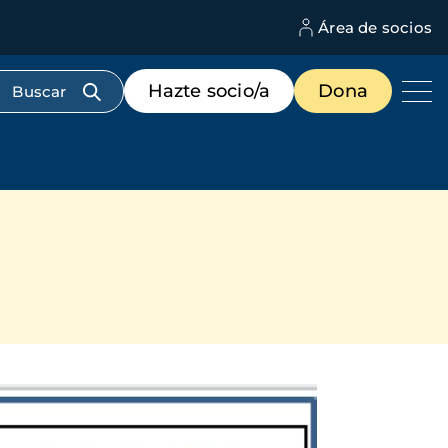
Área de socios
M
d
c
Menú
Hazte socio/a
Dona
d
de
us
destacados
cabecera