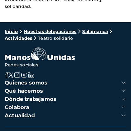
solidaridad.
Ruta
Inicio
Nuestras delegaciones
Salamanca
Actividades
Teatro solidario
de
navegación
Redes sociales
Navegación
Quienes somos
principal
Qué hacemos
Dónde trabajamos
Colabora
Actualidad