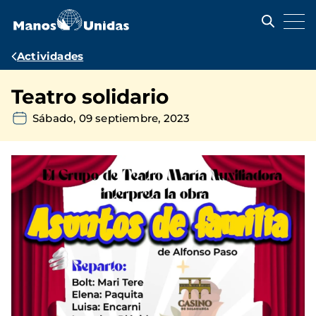
Pasar
al
contenido
principal
Ruta
Actividades
de
Teatro solidario
navegación
Sábado, 09 septiembre, 2023