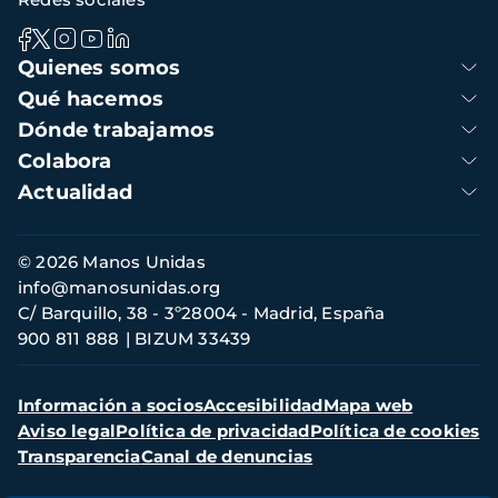
Navegación
Quienes somos
principal
Qué hacemos
Dónde trabajamos
Colabora
Actualidad
Información
© 2026 Manos Unidas
de
info@manosunidas.org
contacto
C/ Barquillo, 38 - 3º28004 - Madrid, España
900 811 888
BIZUM 33439
Menú
Información a socios
Accesibilidad
Mapa web
secundario
Aviso legal
Política de privacidad
Política de cookies
Transparencia
Canal de denuncias