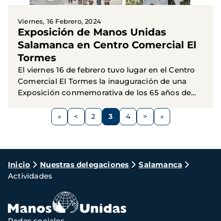
Viernes, 16 Febrero, 2024
Exposición de Manos Unidas
Salamanca en Centro Comercial El
Tormes
El viernes 16 de febrero tuvo lugar en el Centro
Comercial El Tormes la inauguración de una
Exposición conmemorativa de los 65 años de
existencia de nuestra ONG desde que sus
Paginación
fundadoras decidieron con...
<
2
3
4
>
Página
Página
Página
Página
Siguiente
anterior
página
Ruta
Inicio
Nuestras delegaciones
Salamanca
Actividades
de
navegación
Redes sociales