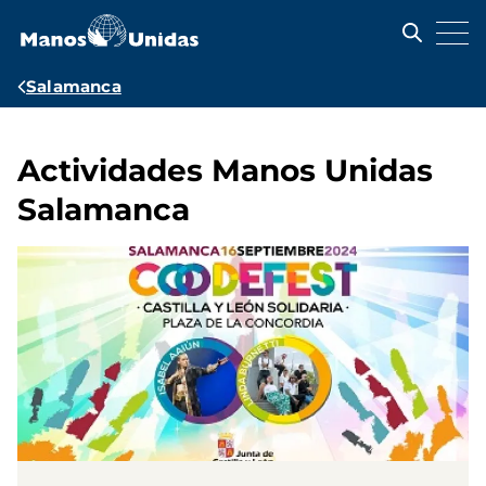
Pasar
al
contenido
principal
Ruta
Salamanca
de
navegación
Actividades Manos Unidas
Salamanca