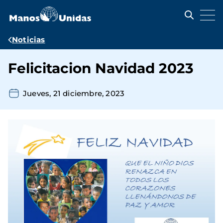
Pasar
al
contenido
principal
Ruta
Noticias
de
Felicitacion Navidad 2023
navegación
Jueves, 21 diciembre, 2023