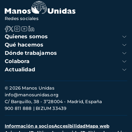
navegación
Redes sociales
Navegación
Quienes somos
principal
Qué hacemos
Dónde trabajamos
Colabora
Actualidad
Información
© 2026 Manos Unidas
de
info@manosunidas.org
contacto
C/ Barquillo, 38 - 3º28004 - Madrid, España
900 811 888
BIZUM 33439
Menú
Información a socios
Accesibilidad
Mapa web
secundario