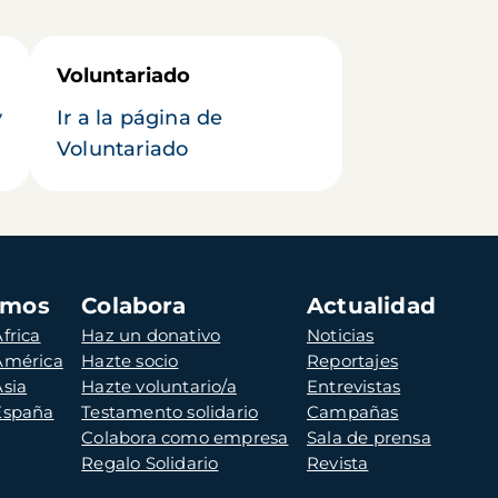
Voluntariado
y
Ir a la página de
Voluntariado
amos
Colabora
Actualidad
frica
Haz un donativo
Noticias
 América
Hazte socio
Reportajes
Asia
Hazte voluntario/a
Entrevistas
 España
Testamento solidario
Campañas
Colabora como empresa
Sala de prensa
Regalo Solidario
Revista