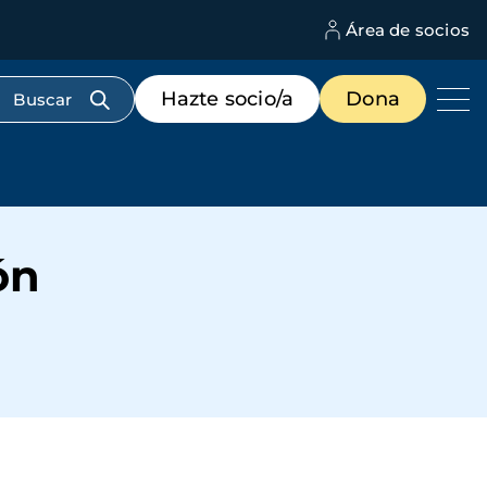
Área de socios
M
d
c
Menú
Hazte socio/a
Dona
d
de
us
destacados
cabecera
ón