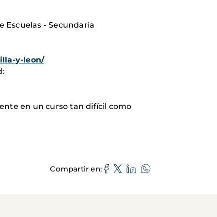
de Escuelas - Secundaria
lla-y-leon/
d:
ente en un curso tan difícil como
Compartir en