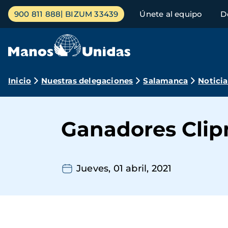
Pasar
Menú
900 811 888
BIZUM 33439
Únete al equipo
D
al
principal
contenido
principal
Ruta
Inicio
Nuestras delegaciones
Salamanca
Noticia
de
navegación
Ganadores Clipm
Jueves, 01 abril, 2021