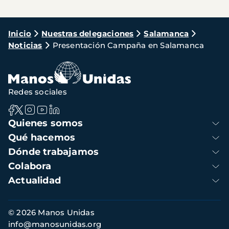
Ruta
Inicio
Nuestras delegaciones
Salamanca
Noticias
Presentación Campaña en Salamanca
de
navegación
Redes sociales
Navegación
Quienes somos
principal
Qué hacemos
Dónde trabajamos
Colabora
Actualidad
Información
© 2026 Manos Unidas
de
info@manosunidas.org