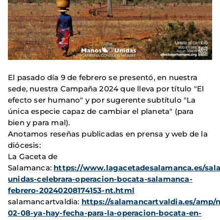
El pasado día 9 de febrero se presentó, en nuestra
sede, nuestra Campaña 2024 que lleva por título "El
efecto ser humano" y por sugerente subtítulo "La
única especie capaz de cambiar el planeta" (para
bien y para mal).
Anotamos reseñas publicadas en prensa y web de la
diócesis:
La Gaceta de
Salamanca:
https://www.lagacetadesalamanca.es/sa
unidas-celebrara-operacion-bocata-salamanca-
febrero-20240208174153-nt.html
salamancartvaldia:
https://salamancartvaldia.es/amp/n
02-08-ya-hay-fecha-para-la-operacion-bocata-en-