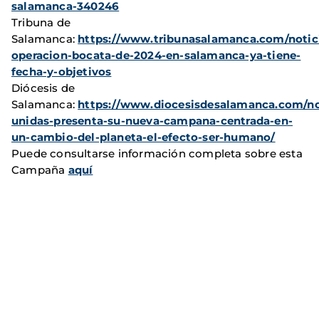
salamanca-340246
Tribuna de
Salamanca:
https://www.tribunasalamanca.com/notici
operacion-bocata-de-2024-en-salamanca-ya-tiene-
fecha-y-objetivos
Diócesis de
Salamanca:
https://www.diocesisdesalamanca.com/no
unidas-presenta-su-nueva-campana-centrada-en-
un-cambio-del-planeta-el-efecto-ser-humano/
Puede consultarse información completa sobre esta
Campaña
aquí