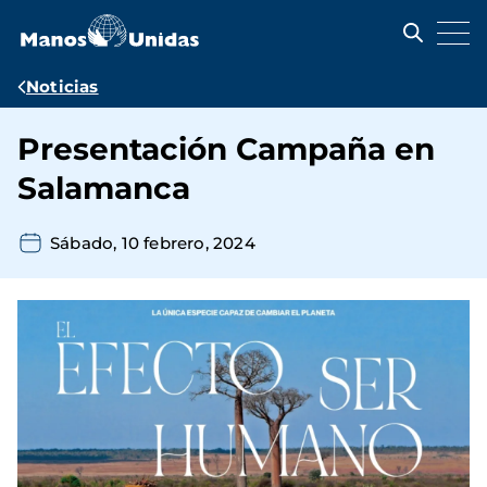
Pasar
al
contenido
principal
Ruta
Noticias
de
Presentación Campaña en
navegación
Salamanca
Sábado, 10 febrero, 2024