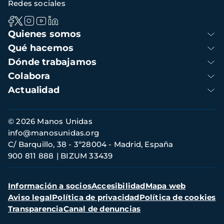
Redes sociales
Navegación
Quienes somos
principal
Qué hacemos
Dónde trabajamos
Colabora
Actualidad
Información
© 2026 Manos Unidas
de
info@manosunidas.org
contacto
C/ Barquillo, 38 - 3º28004 - Madrid, España
900 811 888
BIZUM 33439
Menú
Información a socios
Accesibilidad
Mapa web
secundario
Aviso legal
Política de privacidad
Política de cookies
Transparencia
Canal de denuncias