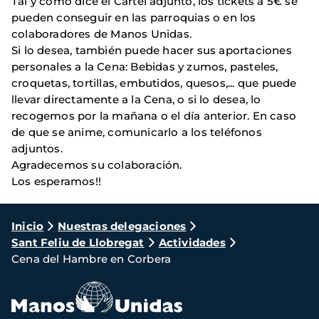
Tal y como dice el Cartel adjunto, los tickets a 5€ se
pueden conseguir en las parroquias o en los
colaboradores de Manos Unidas.
Si lo desea, también puede hacer sus aportaciones
personales a la Cena: Bebidas y zumos, pasteles,
croquetas, tortillas, embutidos, quesos,... que puede
llevar directamente a la Cena, o si lo desea, lo
recogemos por la mañana o el día anterior. En caso
de que se anime, comunicarlo a los teléfonos
adjuntos.
Agradecemos su colaboración.
Los esperamos!!
Ruta
Inicio
Nuestras delegaciones
Sant Feliu de Llobregat
Actividades
de
Cena del Hambre en Corbera
navegación