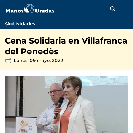
Pasar
al
contenido
principal
Ruta
Actividades
de
Cena Solidaria en Villafranca
navegación
del Penedès
Lunes, 09 mayo, 2022