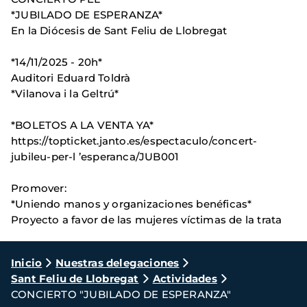
*JUBILADO DE ESPERANZA*
En la Diócesis de Sant Feliu de Llobregat
*14/11/2025 - 20h*
Auditori Eduard Toldrà
*Vilanova i la Geltrú*
*BOLETOS A LA VENTA YA*
https://topticket.janto.es/espectaculo/concert-
jubileu-per-l ’esperanca/JUB001
Promover:
*Uniendo manos y organizaciones benéficas*
Proyecto a favor de las mujeres víctimas de la trata
Ruta
Inicio
Nuestras delegaciones
Sant Feliu de Llobregat
Actividades
de
CONCIERTO "JUBILADO DE ESPERANZA"
navegación