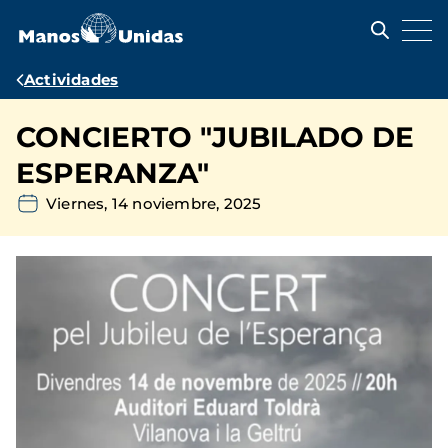
Pasar
al
contenido
principal
Ruta
Actividades
de
CONCIERTO "JUBILADO DE
navegación
ESPERANZA"
Viernes, 14 noviembre, 2025