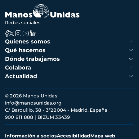
Redes sociales
Navegación
Quienes somos
principal
Qué hacemos
Dónde trabajamos
Colabora
Actualidad
Información
© 2026 Manos Unidas
de
info@manosunidas.org
contacto
C/ Barquillo, 38 - 3º28004 - Madrid, España
900 811 888
BIZUM 33439
Menú
Información a socios
Accesibilidad
Mapa web