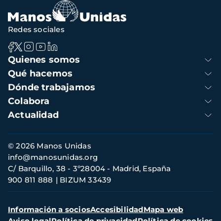
Redes sociales
Navegación
Quienes somos
principal
Qué hacemos
Dónde trabajamos
Colabora
Actualidad
Información
© 2026 Manos Unidas
de
info@manosunidas.org
contacto
C/ Barquillo, 38 - 3º28004 - Madrid, España
900 811 888
BIZUM 33439
Menú
Información a socios
Accesibilidad
Mapa web
secundario
Aviso legal
Política de privacidad
Política de cookies