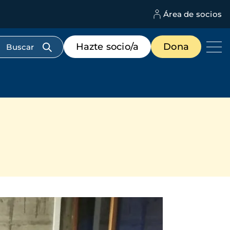
Área de socios
M
d
c
Menú
Hazte socio/a
Dona
d
de
us
destacados
cabecera