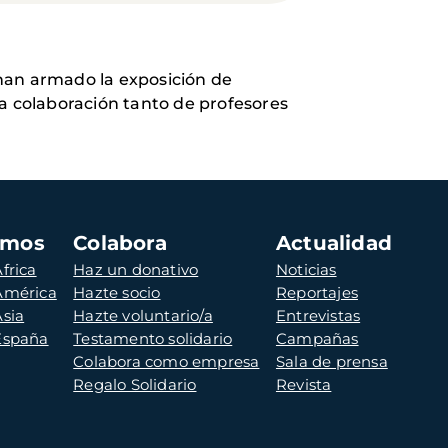
u han armado la exposición de
 colaboración tanto de profesores
amos
Colabora
Actualidad
frica
Haz un donativo
Noticias
 América
Hazte socio
Reportajes
Asia
Hazte voluntario/a
Entrevistas
 España
Testamento solidario
Campañas
Colabora como empresa
Sala de prensa
Regalo Solidario
Revista