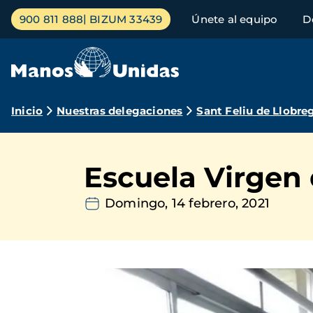
Pasar
Menú
900 811 888
BIZUM 33439
Únete al equipo
D
al
principal
contenido
principal
Ruta
Inicio
Nuestras delegaciones
Sant Feliu de Llobre
de
navegación
Escuela Virgen 
Domingo, 14 febrero, 2021