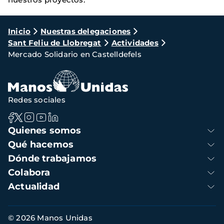
Ruta
Inicio
Nuestras delegaciones
Sant Feliu de Llobregat
Actividades
de
Mercado Solidario en Castelldefels
navegación
Redes sociales
Navegación
Quienes somos
principal
Qué hacemos
Dónde trabajamos
Colabora
Actualidad
Información
© 2026 Manos Unidas