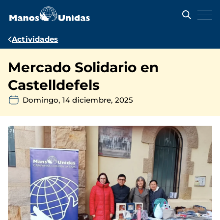
Pasar
al
contenido
principal
Ruta
Actividades
de
Mercado Solidario en
navegación
Castelldefels
Domingo, 14 diciembre, 2025