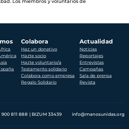
Abad. Los miembros y voluntarios de
amos
Colabora
Actualidad
frica
Haz un donativo
Noticias
 América
Hazte socio
Reportajes
Asia
Hazte voluntario/a
Entrevistas
 España
Testamento solidario
Campañas
Colabora como empresa
Sala de prensa
Regalo Solidario
Revista
900 811 888
BIZUM 33439
info@manosunidas.org