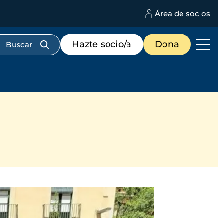
Área de socios
M
d
c
Menú
Hazte socio/a
Dona
d
de
us
destacados
cabecera