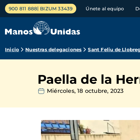
Pasar
Menú
900 811 888
BIZUM 33439
Únete al equipo
D
al
principal
contenido
principal
Ruta
Inicio
Nuestras delegaciones
Sant Feliu de Llobre
de
navegación
Paella de la H
Miércoles, 18 octubre, 2023