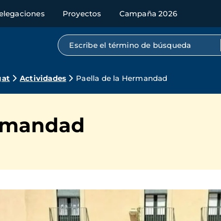
elegaciones
Proyectos
Campaña 2026
Búsqueda por texto completo
gat
Actividades
Paella de la Hermandad
ermandad