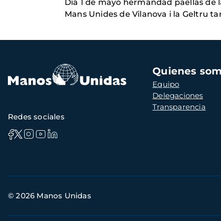
Día 1 de mayo hermandad paellas de l
Mans Unides de Vilanova i la Geltru 
Navegación
Quienes so
principal
Equipo
Delegaciones
Transparencia
Redes sociales
Información
© 2026 Manos Unidas
de
contacto