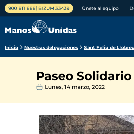
Pasar
Menú
900 811 888
BIZUM 33439
Únete al equipo
D
al
principal
contenido
principal
Ruta
Inicio
Nuestras delegaciones
Sant Feliu de Llobre
de
navegación
Paseo Solidario
Lunes, 14 marzo, 2022