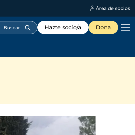
Área de socios
M
d
c
Menú
Hazte socio/a
Dona
d
de
us
destacados
cabecera