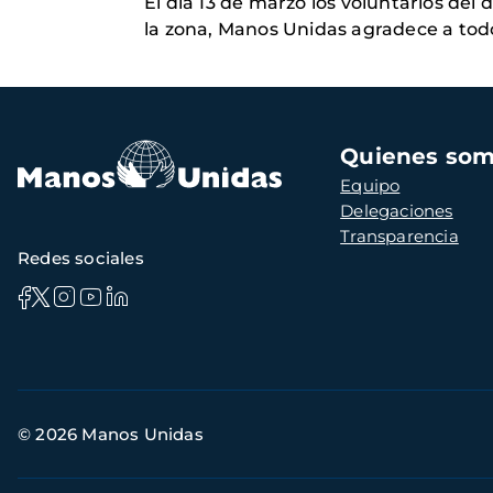
El día 13 de marzo los voluntarios del
la zona, Manos Unidas agradece a todo
Navegación
Quienes so
principal
Equipo
Delegaciones
Transparencia
Redes sociales
Información
© 2026 Manos Unidas
de
contacto