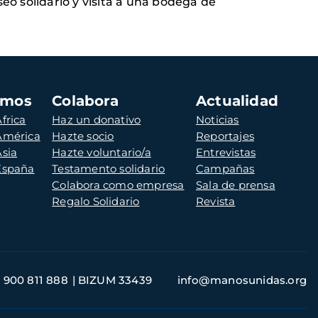
seo solidario y visita a una bodega de
amos
Colabora
Actualidad
frica
Haz un donativo
Noticias
 América
Hazte socio
Reportajes
Asia
Hazte voluntario/a
Entrevistas
 España
Testamento solidario
Campañas
Colabora como empresa
Sala de prensa
Regalo Solidario
Revista
900 811 888
BIZUM 33439
info@manosunidas.org