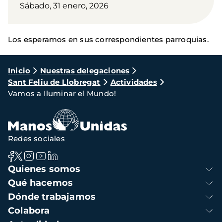
Sábado, 31 enero, 2026
Los esperamos en sus correspondientes parroquias.
Ruta
Inicio
Nuestras delegaciones
Sant Feliu de Llobregat
Actividades
de
Vamos a Iluminar el Mundo!
navegación
Redes sociales
Navegación
Quienes somos
principal
Qué hacemos
Dónde trabajamos
Colabora