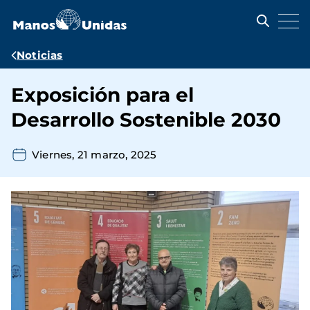
Pasar
al
contenido
principal
Ruta
Noticias
de
Exposición para el
navegación
Desarrollo Sostenible 2030
Viernes, 21 marzo, 2025