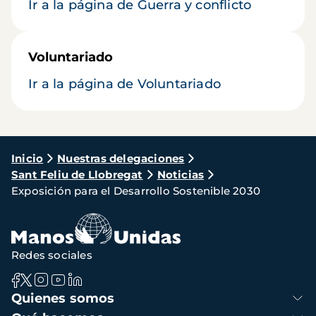
Ir a la página de Guerra y conflicto
Voluntariado
Ir a la página de Voluntariado
Ruta
Inicio
Nuestras delegaciones
Sant Feliu de Llobregat
Noticias
de
Exposición para el Desarrollo Sostenible 2030
navegación
Redes sociales
Navegación
Quienes somos
principal