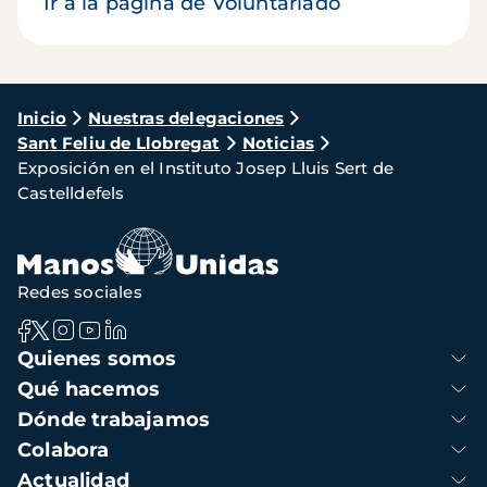
Ir a la página de Voluntariado
Ruta
Inicio
Nuestras delegaciones
Sant Feliu de Llobregat
Noticias
de
Exposición en el Instituto Josep Lluis Sert de
navegación
Castelldefels
Redes sociales
Navegación
Quienes somos
principal
Qué hacemos
Dónde trabajamos
Colabora
Actualidad