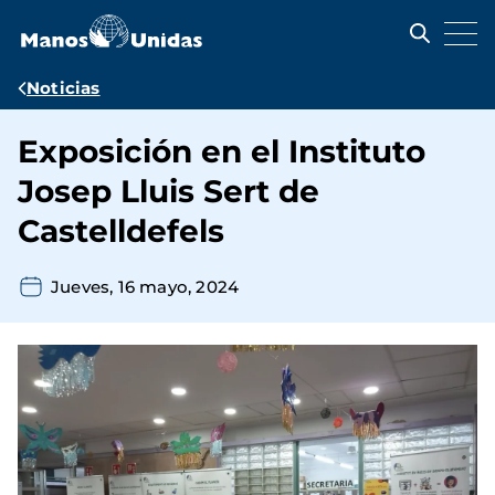
Pasar
al
contenido
principal
Ruta
Noticias
de
Exposición en el Instituto
navegación
Josep Lluis Sert de
Castelldefels
Jueves, 16 mayo, 2024