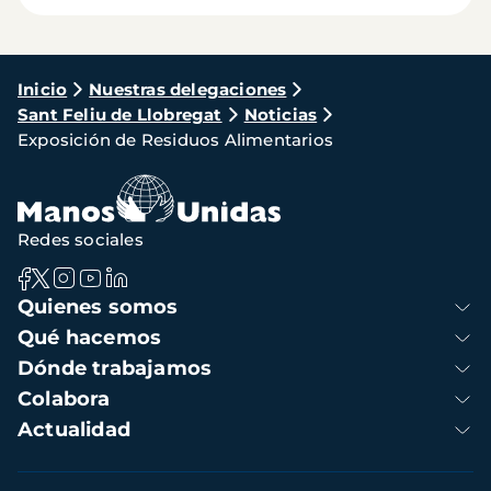
Ruta
Inicio
Nuestras delegaciones
Sant Feliu de Llobregat
Noticias
de
Exposición de Residuos Alimentarios
navegación
Redes sociales
Navegación
Quienes somos
principal
Qué hacemos
Dónde trabajamos
Colabora
Actualidad