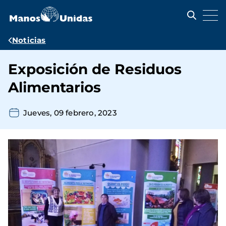
Pasar
al
contenido
principal
Ruta
Noticias
de
Exposición de Residuos
navegación
Alimentarios
Jueves, 09 febrero, 2023