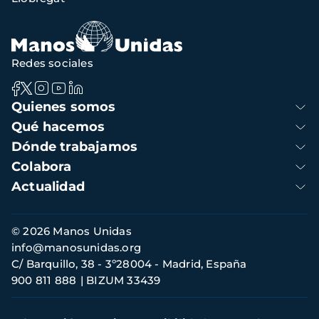
Redes sociales
Navegación
Quienes somos
principal
Qué hacemos
Dónde trabajamos
Colabora
Actualidad
Información
© 2026 Manos Unidas
de
info@manosunidas.org
contacto
C/ Barquillo, 38 - 3º28004 - Madrid, España
900 811 888
BIZUM 33439