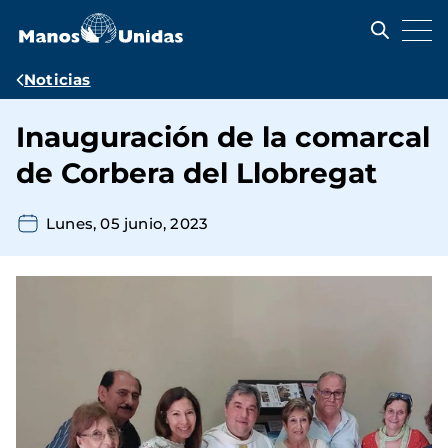
Pasar
al
contenido
principal
Ruta
Noticias
de
Inauguración de la comarcal
navegación
de Corbera del Llobregat
Lunes, 05 junio, 2023