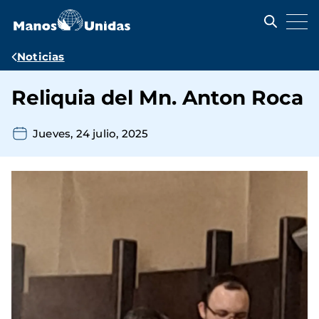
Pasar
al
contenido
principal
Ruta
Noticias
de
Reliquia del Mn. Anton Roca
navegación
Jueves, 24 julio, 2025