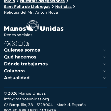
Ruta
Inicio
Nuestras delegaciones
Sant Feliu de Llobregat
Noticias
de
Reliquia del Mn. Anton Roca
navegación
Redes sociales
Navegación
Quienes somos
principal
Qué hacemos
Dónde trabajamos
Colabora
Actualidad
Información
© 2026 Manos Unidas
de
info@manosunidas.org
contacto
C/ Barquillo, 38 - 3º28004 - Madrid, España
900 811 888
BIZUM 33439