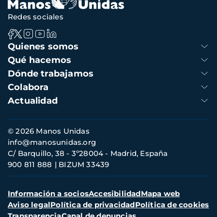
Redes sociales
Navegación
Quienes somos
principal
Qué hacemos
Dónde trabajamos
Colabora
Actualidad
Información
© 2026 Manos Unidas
de
info@manosunidas.org
contacto
C/ Barquillo, 38 - 3º28004 - Madrid, España
900 811 888
BIZUM 33439
Menú
Información a socios
Accesibilidad
Mapa web
secundario
Aviso legal
Política de privacidad
Política de cookies
Transparencia
Canal de denuncias