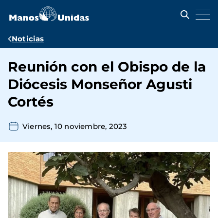
Pasar
al
contenido
principal
Ruta
Noticias
de
Reunión con el Obispo de la
navegación
Diócesis Monseñor Agusti
Cortés
Viernes, 10 noviembre, 2023