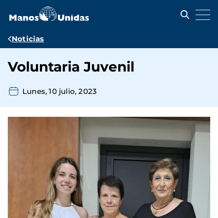
Pasar
al
contenido
principal
Ruta
Noticias
de
Voluntaria Juvenil
navegación
Lunes, 10 julio, 2023