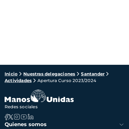
Ruta
Inicio
Nuestras delegaciones
Santander
Actividades
Apertura Curso 2023/2024
de
navegación
Redes sociales
Navegación
Quienes somos
principal