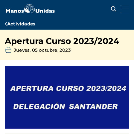
Pasar
al
contenido
principal
Ruta
Actividades
de
Apertura Curso 2023/2024
navegación
Jueves, 05 octubre, 2023