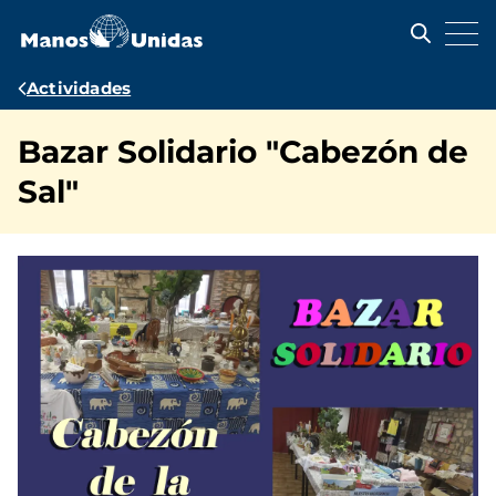
Pasar
al
contenido
principal
Ruta
Actividades
de
Bazar Solidario "Cabezón de
navegación
Sal"