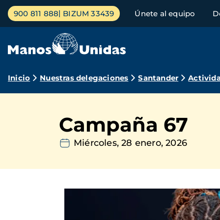
Pasar
Menú
900 811 888
BIZUM 33439
Únete al equipo
D
al
principal
contenido
principal
Ruta
Inicio
Nuestras delegaciones
Santander
Activid
de
navegación
Campaña 67
Miércoles, 28 enero, 2026