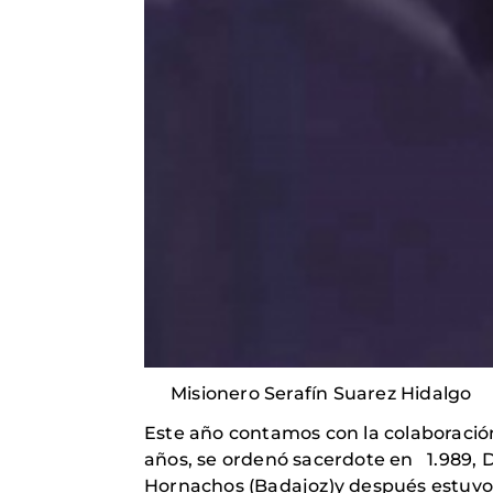
Misionero Serafín Suarez Hidalgo
Este año contamos con la colaboración
años, se ordenó sacerdote en 1.989, D
Hornachos (Badajoz)y después estuvo