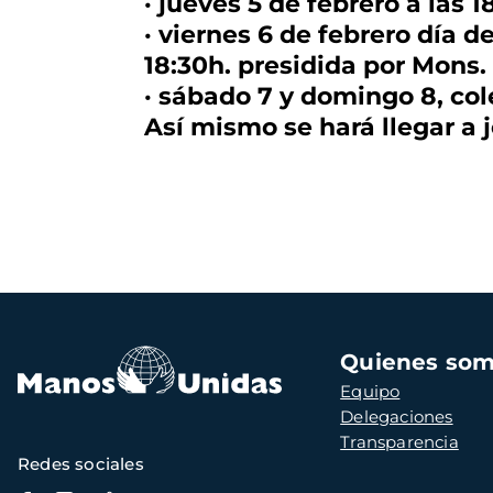
· jueves 5 de febrero a las
· viernes 6 de febrero día d
18:30h. presidida por Mons.
· sábado 7 y domingo 8, co
Así mismo se hará llegar a 
Navegación
Quienes so
principal
Equipo
Delegaciones
Transparencia
Redes sociales