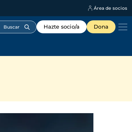
Área de socios
M
d
c
Menú
Hazte socio/a
Dona
d
de
us
destacados
cabecera