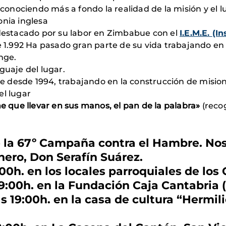
 conociendo más a fondo la realidad de la misión y el 
nia inglesa
 destacado por su labor en Zimbabue con el
I.E.M.E.
(In
e 1.992 Ha pasado gran parte de su vida trabajando e
nge.
guaje del lugar.
desde 1994, trabajando en la construcción de misione
el lugar
ne que llevar en sus manos, el pan de la palabra»
(recog
e la 67º Campaña contra el Hambre. N
nero, Don Serafín Suárez.
9:00h. en los locales parroquiales de los
19:00h. en la Fundación Caja Cantabria (
as 19:00h. en la casa de cultura “Hermili