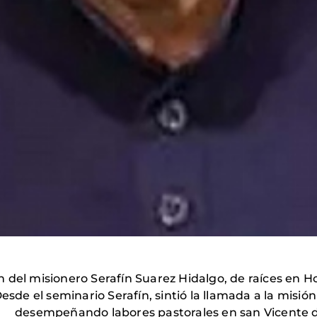
 del misionero Serafín Suarez Hidalgo, de raíces en H
esde el seminario Serafín, sintió la llamada a la misi
 desempeñando labores pastorales en san Vicente de