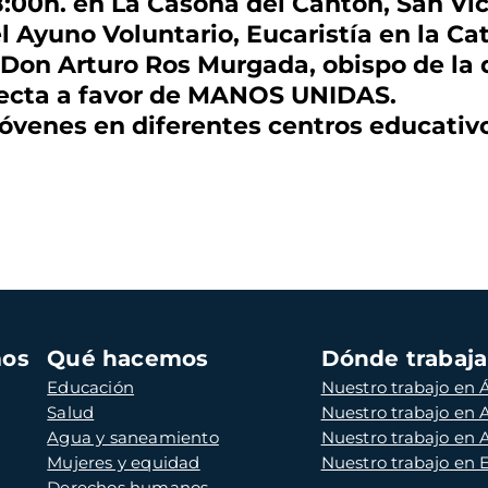
 18:00h. en La Casona del Cantón, San Vi
el Ayuno Voluntario, Eucaristía en la Ca
 Don Arturo Ros Murgada, obispo de la 
lecta a favor de MANOS UNIDAS.
jóvenes en diferentes centros educativ
mos
Qué hacemos
Dónde trabaj
Educación
Nuestro trabajo en Á
Salud
Nuestro trabajo en
Agua y saneamiento
Nuestro trabajo en 
Mujeres y equidad
Nuestro trabajo en
Derechos humanos