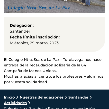
Delegación
Santander
Fecha límite inscripción
Miércoles, 29 marzo, 2023
El Colegio Ntra. Sra. de La Paz - Torelavega nos hace
entrega de la recaudación solidaria de la 64
Campaña de Manos Unidas.
Muchas gracias al centro, a los profesores y alumnos
por vuestra solidaridad.
Ruta
Inicio
Nuestras delegaciones
Santander
Actividades
de
Colegio Ntra. Sra. de La Paz entrega recaudación