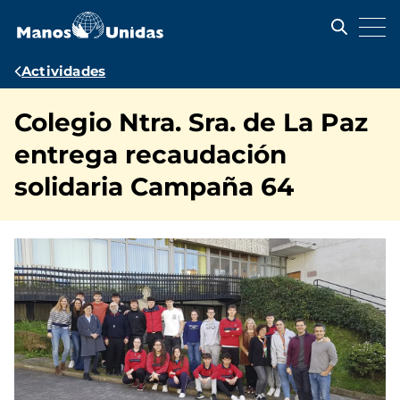
Pasar
al
contenido
principal
Ruta
Actividades
de
Colegio Ntra. Sra. de La Paz
navegación
entrega recaudación
solidaria Campaña 64