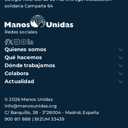
navegación
solidaria Campaña 64
Redes sociales
Navegación
Quienes somos
principal
Qué hacemos
Dónde trabajamos
Colabora
Actualidad
Información
© 2026 Manos Unidas
de
info@manosunidas.org
contacto
C/ Barquillo, 38 - 3º28004 - Madrid, España
900 811 888
BIZUM 33439