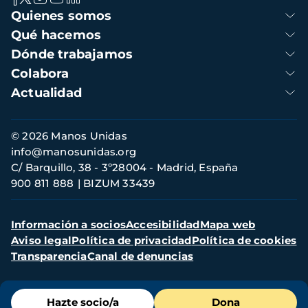
Navegación
Quienes somos
principal
Qué hacemos
Dónde trabajamos
Colabora
Actualidad
Información
© 2026 Manos Unidas
de
info@manosunidas.org
contacto
C/ Barquillo, 38 - 3º28004 - Madrid, España
900 811 888
BIZUM 33439
Menú
Información a socios
Accesibilidad
Mapa web
secundario
Aviso legal
Política de privacidad
Política de cookies
Transparencia
Canal de denuncias
Menú
Hazte socio/a
Dona