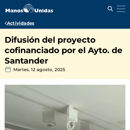
Pasar
al
contenido
principal
Ruta
Actividades
de
Difusión del proyecto
navegación
cofinanciado por el Ayto. de
Santander
Martes, 12 agosto, 2025