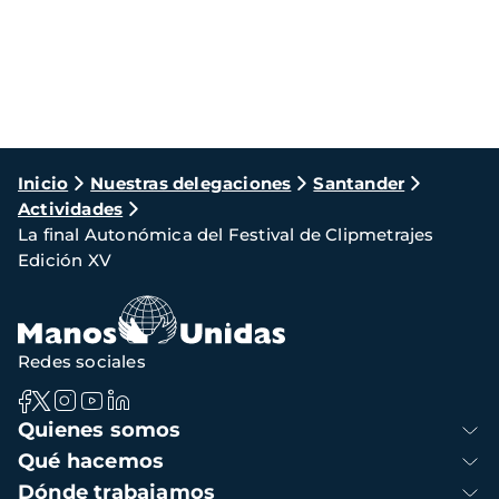
Ruta
Inicio
Nuestras delegaciones
Santander
Actividades
de
La final Autonómica del Festival de Clipmetrajes
navegación
Edición XV
Redes sociales
Navegación
Quienes somos
principal
Qué hacemos
Dónde trabajamos