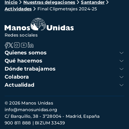
Ruta
Inicio
Nuestras delegaciones
Santander
Actividades
Final Clipmetrajes 2024-25
de
navegación
Redes sociales
Navegación
Quienes somos
principal
Qué hacemos
Dónde trabajamos
Colabora
Actualidad
Información
© 2026 Manos Unidas
de
info@manosunidas.org
contacto
C/ Barquillo, 38 - 3º28004 - Madrid, España
900 811 888
BIZUM 33439