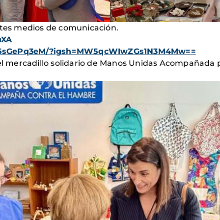
entes medios de comunicación.
uXA
/DH5sGePq3eM/?igsh=MW5qcWIwZGs1N3M4Mw==
 el mercadillo solidario de Manos Unidas Acompañada p