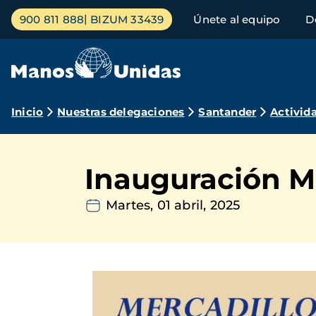
Pasar
Menú
900 811 888
BIZUM 33439
Únete al equipo
D
al
principal
contenido
principal
Ruta
Inicio
Nuestras delegaciones
Santander
Activid
de
navegación
Inauguración Me
Martes, 01 abril, 2025