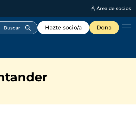
Área de socios
M
d
c
Menú
Hazte socio/a
Dona
d
de
us
destacados
cabecera
antander