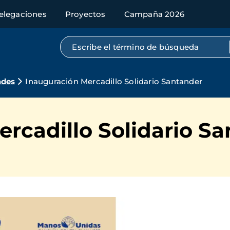
elegaciones
Proyectos
Campaña 2026
Búsqueda por texto completo
ades
Inauguración Mercadillo Solidario Santander
rcadillo Solidario S