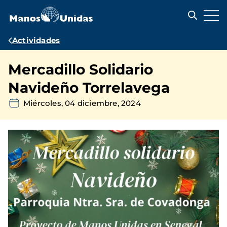
Pasar
al
contenido
principal
Ruta
Actividades
de
Mercadillo Solidario
navegación
Navideño Torrelavega
Miércoles, 04 diciembre, 2024