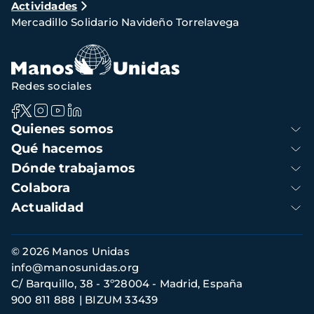
Actividades
de
Mercadillo Solidario Navideño Torrelavega
navegación
Redes sociales
Navegación
Quienes somos
principal
Qué hacemos
Dónde trabajamos
Colabora
Actualidad
Información
© 2026 Manos Unidas
de
info@manosunidas.org
contacto
C/ Barquillo, 38 - 3º28004 - Madrid, España
900 811 888
BIZUM 33439