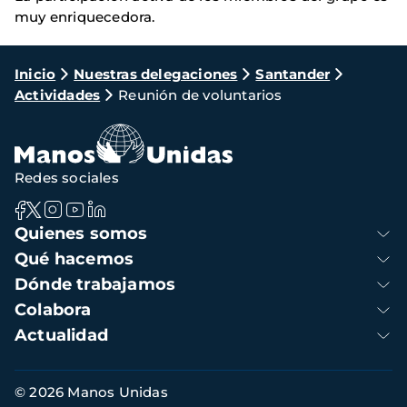
muy enriquecedora.
Ruta
Inicio
Nuestras delegaciones
Santander
Actividades
Reunión de voluntarios
de
navegación
Redes sociales
Navegación
Quienes somos
principal
Qué hacemos
Dónde trabajamos
Colabora
Actualidad
Información
© 2026 Manos Unidas