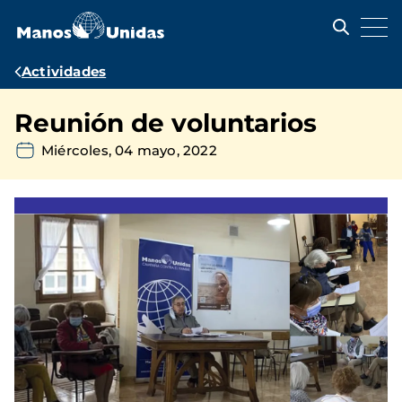
Pasar
al
contenido
principal
Ruta
Actividades
de
Reunión de voluntarios
navegación
Miércoles, 04 mayo, 2022