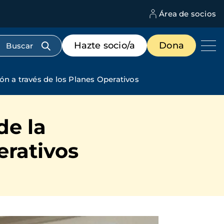
Área de socios
M
d
c
Menú
Hazte socio/a
Dona
d
de
us
destacados
cabecera
ón a través de los Planes Operativos
de la
erativos