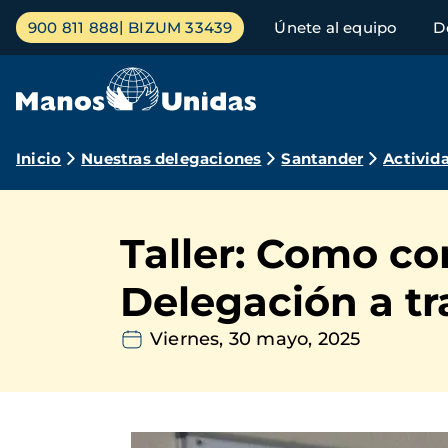
Pasar
Menú
900 811 888
BIZUM 33439
Únete al equipo
D
al
principal
contenido
principal
Ruta
Inicio
Nuestras delegaciones
Santander
Activid
de
navegación
Taller: Como co
Delegación a tr
Viernes, 30 mayo, 2025