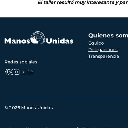
El taller resultó muy interesante y part
Navegación
Quienes so
principal
Equipo
Delegaciones
Transparencia
Redes sociales
Información
© 2026 Manos Unidas
de
contacto