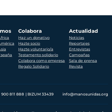
amos
Colabora
Actualidad
frica
Haz un donativo
Noticias
 América
Hazte socio
Reportajes
Asia
Hazte voluntario/a
Entrevistas
 España
Testamento solidario
Campañas
Colabora como empresa
Sala de prensa
Regalo Solidario
Revista
900 811 888
BIZUM 33439
info@manosunidas.org