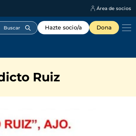
Área de socios
M
d
c
Menú
Hazte socio/a
Dona
d
de
us
destacados
cabecera
dicto Ruiz