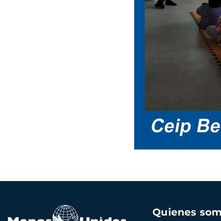
Navegación
Quienes so
principal