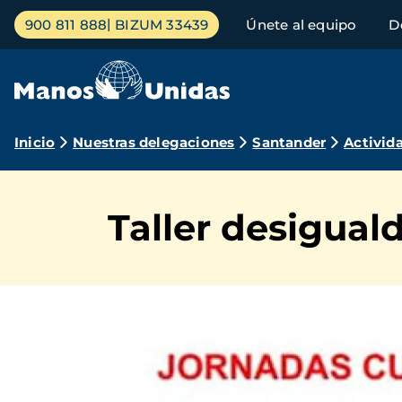
Pasar
Menú
900 811 888
BIZUM 33439
Únete al equipo
D
al
principal
contenido
principal
Ruta
Inicio
Nuestras delegaciones
Santander
Activid
de
navegación
Taller desigual