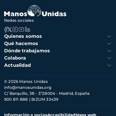
Redes sociales
Navegación
Quienes somos
principal
Qué hacemos
Dónde trabajamos
Colabora
Actualidad
Información
© 2026 Manos Unidas
de
info@manosunidas.org
contacto
C/ Barquillo, 38 - 3º28004 - Madrid, España
900 811 888
BIZUM 33439
Menú
Información a socios
Accesibilidad
Mapa web