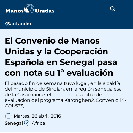
Pasar
al
contenido
principal
Ruta
Santander
de
El Convenio de Manos
navegación
Unidas y la Cooperación
Española en Senegal pasa
con nota su 1ª evaluación
El pasado fin de semana tuvo lugar, en la alcaldía
del municipio de Sindian, en la región senegalesa
de la Casamance, el primer encuentro de
evaluación del programa Karonghen2, Convenio 14-
CO1-533,
Martes, 26 abril, 2016
Senegal
África