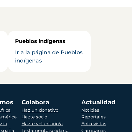
Pueblos indígenas
e
Ir a la página de Pueblos
indígenas
amos
Colabora
Actualidad
frica
Haz un donativo
Noticias
 América
Hazte socio
Reportajes
Asia
Hazte voluntario/a
Entrevistas
 España
Testamento solidario
Campañas