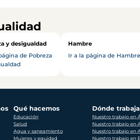
ualidad
a y desigualdad
Hambre
a página de Pobreza
Ir a la página de Hambr
gualdad
mos
Qué hacemos
Dónde trabaj
Educación
Nuestro trabajo en Á
Salud
Nuestro trabajo en
Agua y saneamiento
Nuestro trabajo en 
Mujeres y equidad
Nuestro trabajo en