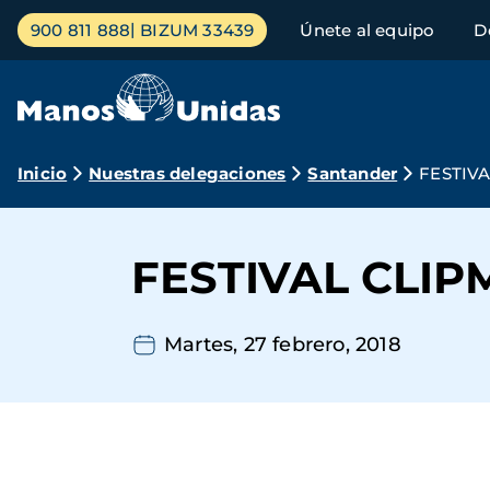
Pasar
Menú
900 811 888
BIZUM 33439
Únete al equipo
D
al
principal
contenido
principal
Ruta
Inicio
Nuestras delegaciones
Santander
FESTIV
de
navegación
FESTIVAL CLI
Martes, 27 febrero, 2018