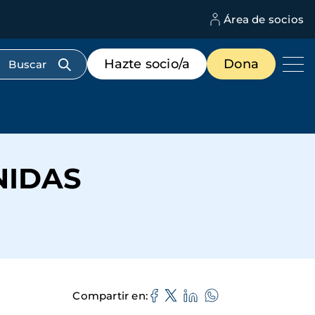
Área de socios
M
d
c
Menú
Hazte socio/a
Dona
d
de
us
destacados
cabecera
NIDAS
Compartir en